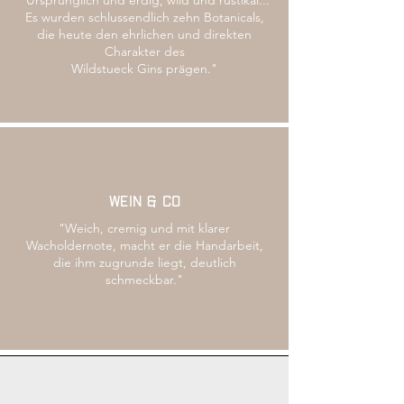
"Ursprünglich und erdig, wild und rustikal...
Es wurden schlussendlich zehn Botanicals,
die heute den ehrlichen und direkten
Charakter des
Wildstueck Gins prägen."
WEIN & CO
"Weich, cremig und mit klarer
Wacholdernote, macht er die Handarbeit,
die ihm zugrunde liegt, deutlich
schmeckbar."