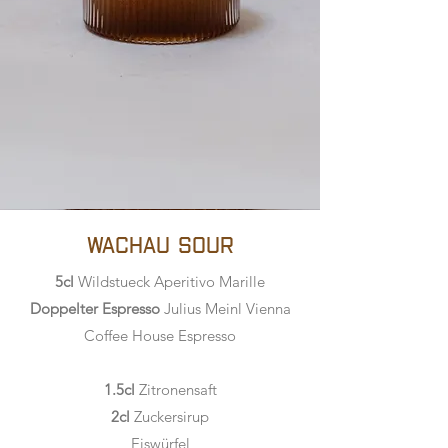
Wachau Sour
5cl
Wildstueck Aperitivo Marille
Doppelter Espresso
Julius Meinl Vienna
Coffee House Espresso
1.5cl
Zitronensaft
2cl
Zuckersirup
Eiswürfel