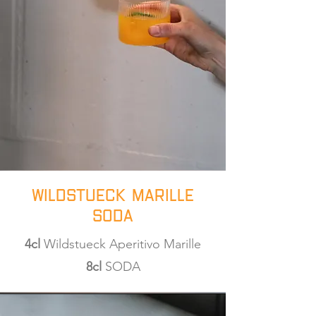
Wildstueck Marille
SODA
4cl
Wildstueck Aperitivo Marille
8cl
SODA