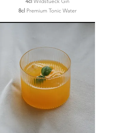
4cl
Wildstueck Gin
8cl
Premium Tonic Water