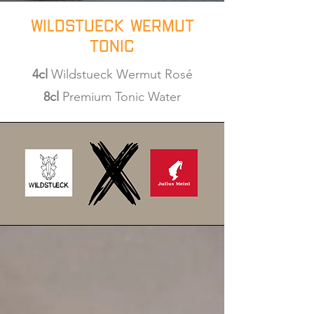
Wildstueck WErmut
Tonic
4cl
Wildstueck Wermut Rosé
8cl
Premium Tonic Water