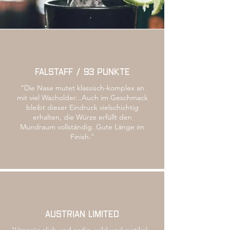
FALSTAFF / 93 Punkte
“Die Nase mutet klassisch-komplex an
mit viel Wacholder...Auch im Geschmack
bleibt dieser Eindruck vielschichtig
erhalten, die Würze erfüllt den
Mundraum vollständig. Gute Länge im
Finish."
AUSTRIAN LIMITED