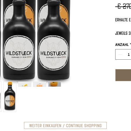
 € 27
Erhalte e
Jeweils 3
UND 3X u
Anzahl
Aperitivo
---------
500ml
Versand:
Österreic
Bestellun
Europa -
Weiter Einkaufen / Continue Shopping