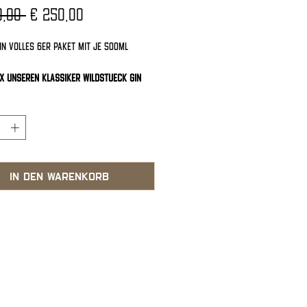
Standardpreis
Sale-
0,00 
€ 250,00
Preis
in volles 6er Paket mit je 500ml
X unseren Klassiker Wildstueck Gin
nseren Newcomer - Wildstueck
*
 Marille
IN DEN WARENKORB
h - 6€
g > 100€ - GRATIS VERSAND
 12€